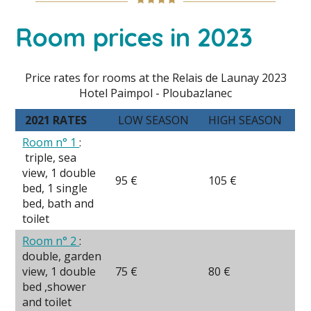
Room prices in 2023
Price rates for rooms at the Relais de Launay 2023
Hotel Paimpol - Ploubazlanec
2021 RATES
LOW SEASON
HIGH SEASON
Room n° 1
:
triple, sea
view, 1 double
95 €
105 €
bed, 1 single
bed, bath and
toilet
Room n° 2
:
double, garden
view, 1 double
75 €
80 €
bed ,shower
and toilet