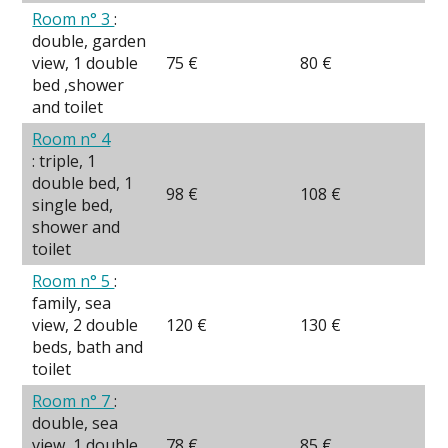
Room n° 3
:
double, garden
view, 1 double
75 €
80 €
bed ,shower
and toilet
Room n° 4
: triple, 1
double bed, 1
98 €
108 €
single bed,
shower and
toilet
Room n° 5
:
family, sea
view, 2 double
120 €
130 €
beds, bath and
toilet
Room n° 7
:
double, sea
view, 1 double
78 €
85 €