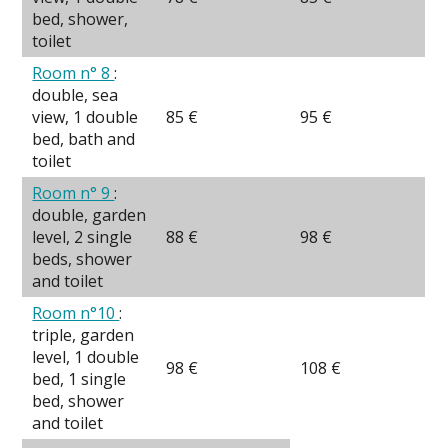
bed, shower,
toilet
Room n° 8
:
double, sea
view, 1 double
85 €
95 €
bed, bath and
toilet
Room n° 9
:
double, garden
level, 2 single
88 €
98 €
beds, shower
and toilet
Room n°10
:
triple, garden
level, 1 double
98 €
108 €
bed, 1 single
bed, shower
and toilet