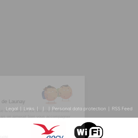
Salut c'est nous...
les Cookies !
Bienvenue au Relais de Launay
Legal
|
Links
|
|
|
Personal data protection
|
RSS Feed
On a attendu d'être sûrs que le contenu de ce site vous intéresse
avant de vous déranger, mais on aimerait bien vous accompagner
pendant votre visite...
C'est OK pour vous ?
Lire la politique de confidentialité